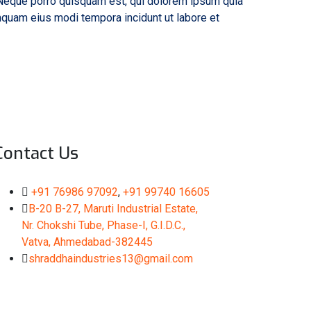
 Neque porro quisquam est, qui dolorem ipsum quia
umquam eius modi tempora incidunt ut labore et
Contact Us
+91 76986 97092
,
+91 99740 16605
B-20 B-27, Maruti Industrial Estate,
Nr. Chokshi Tube, Phase-I, G.I.D.C.,
Vatva, Ahmedabad-382445
shraddhaindustries13@gmail.com