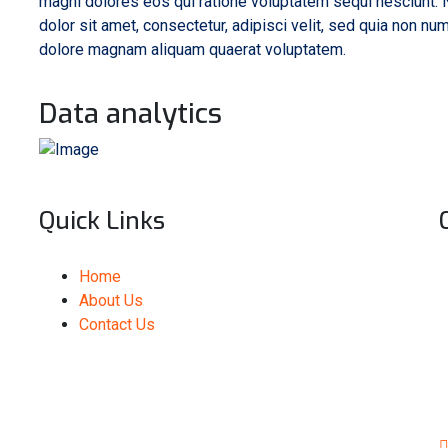
magni dolores eos qui ratione voluptatem sequi nesciunt.
dolor sit amet, consectetur, adipisci velit, sed quia non n
dolore magnam aliquam quaerat voluptatem.
Data analytics
Quick Links
Home
About Us
Contact Us